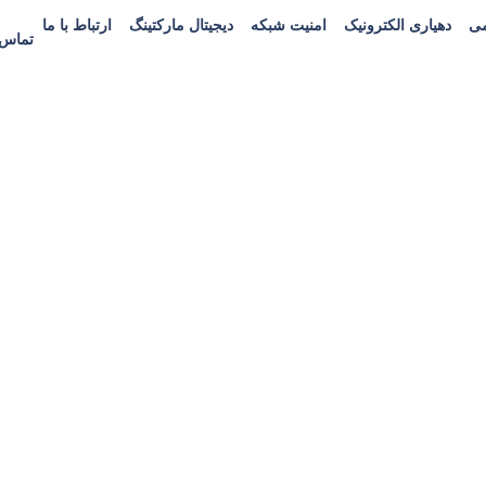
می
دهیاری الکترونیک
امنیت شبکه
دیجیتال مارکتینگ
ارتباط با ما
تماس : 757522