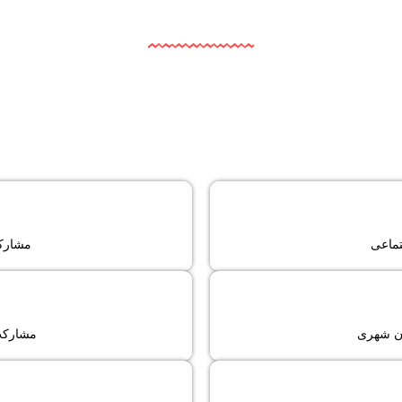
گزارش 
مشاهده م
ماعی
مشارک
ی
ارکتی
درخواست مج
شنهادی
ل
ن شهری
مشارکت
 های عمرانی
م