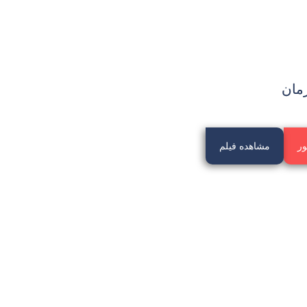
مان
ور
مشاهده فیلم