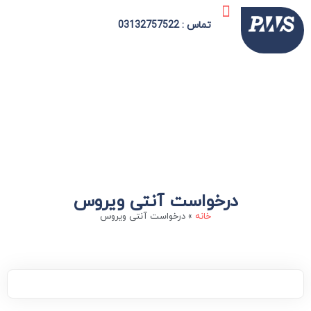
ارتباط با ما
امنیت شبکه
شورای اسلامی
دیجیتال مارکتینگ
سازمان الکترونیک
شهرداری الکترونیک
دهیاری الکترونیک
تماس : 03132757522
درخواست آنتی ویروس
خانه
»
درخواست آنتی ویروس