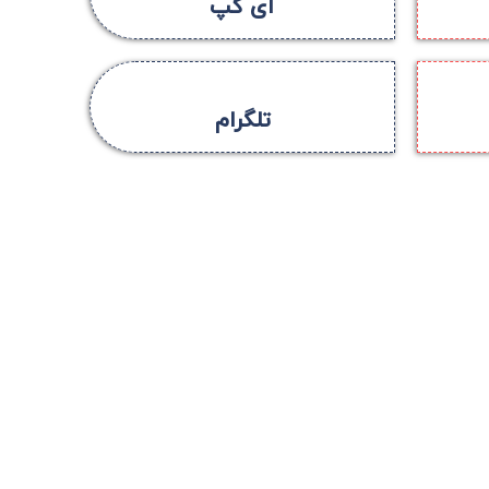
آی گپ
تلگرام