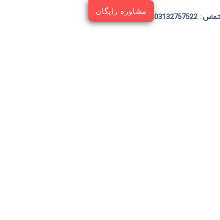
مشاوره رایگان
ماس : 03132757522