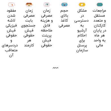
مراجعات
مشکل
حجم
زمان
زمان
مفقود
مستقل
در
بالای
مصرفی
مصرفی
شدن
و متعدد
دسترسی
کاغذ
و هزینه
بابت
لاشه
کارکنان
به
مصرفی
قابل
جستجوی
فیزیکی
در پایان
آرشیو
ملاحظه
فیش
فیش
هر ماه
احکام
پرینت
حقوقی
حقوقی
به واحد
برای
فیش
هر
و
مالی
پرسنل
حقوقی
کارمند
دردسرهای
سازمان
متعاقب
آن