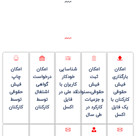
امکان
امکان
شناسایی
امکان
امکان
بارگذاری
ثبت
خودکار
درخواست
چاپ
فیش
فیش
کاربران با
گواهی
فیش
حقوقی
حقوقی،سنوات
کد ملی در
اشتغال
حقوقی
کارکنان با
و جزعیات
فایل
توسط
توسط
یک فایل
کارکرد در
اکسل
کارکنان
کارکنان
اکسل
طی سال