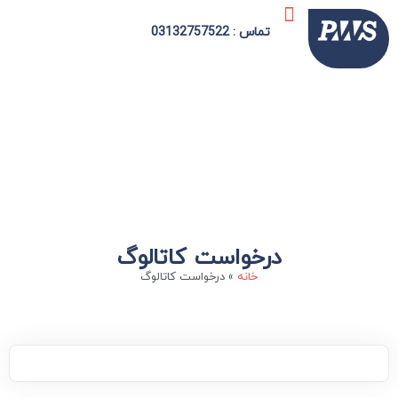
ارتباط با ما
امنیت شبکه
شورای اسلامی
دیجیتال مارکتینگ
سازمان الکترونیک
شهرداری الکترونیک
دهیاری الکترونیک
تماس : 03132757522
درخواست کاتالوگ
خانه
»
درخواست کاتالوگ