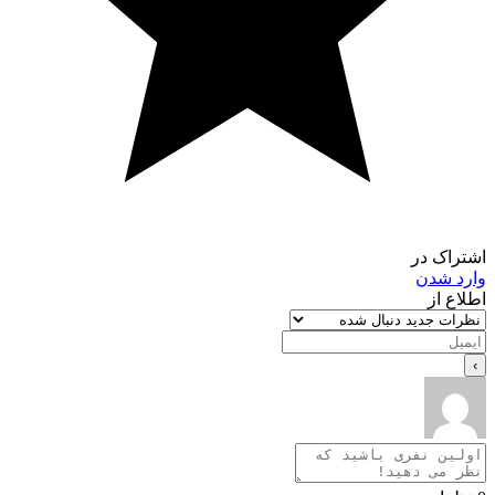
اک در
د شدن
ع از