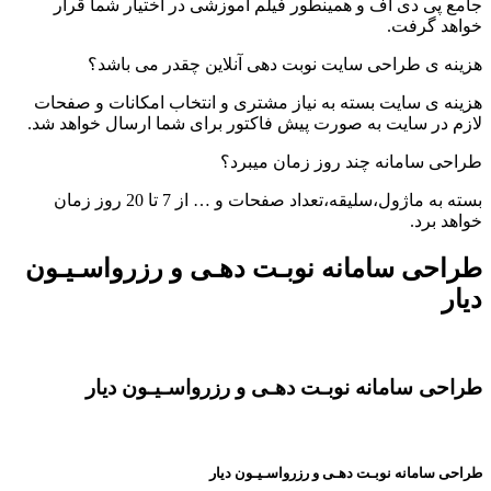
 پی دی اف و همینطور فیلم آموزشی در اختیار شما قرار
د گرفت.
ه ی طراحی سایت نوبت دهی آنلاین چقدر می باشد؟
ه ی سایت بسته به نیاز مشتری و انتخاب امکانات و صفحات
 در سایت به صورت پیش فاکتور برای شما ارسال خواهد شد.
ی سامانه چند روز زمان میبرد؟
بسته به ماژول،سلیقه،تعداد صفحات و … از 7 تا 20 روز زمان
د برد.
حی سامانه نوبـت دهـی و رزرواسـیـون
ر
حی سامانه نوبـت دهـی و رزرواسـیـون دیار
 سامانه نوبـت دهـی و رزرواسـیـون دیار