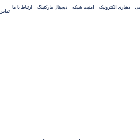
می
دهیاری الکترونیک
امنیت شبکه
دیجیتال مارکتینگ
ارتباط با ما
تماس : 757522