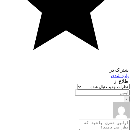
اک در
د شدن
ع از