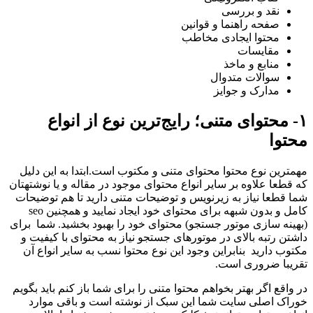
نقد و بررسی
صفحه راهنما و قوانین
محتوا ایجادی مخاطب
مقایسات
منابع و ماخذ
سوالات متدوال
مدارک و جوایز
 محتوای متنی؛ رایج‌ترین نوع از انواع
وا
رین نوع محتوا محتوای متنی و مکتوب است.ابتدا به این دلیل
طعا علاوه بر سایر انواع محتوای موجود در مقاله و یا نوشته­تان
قطعا نیاز به زیرنویس و توضیحات متنی دارید تا هم توضیحات
کامل و بدون شبهه برای محتوای خود ایجاد نمایید و همچنین seo
نه سازی موتور جستجو) محتوای خود را بهبود بخشید. شما
برای
ن رتبه بالای در موتور­های جستجو نیاز به محتوای با کیفیت و
ب دارید
بنابراین وجود این نوع محتوا نسب به سایر انواع آن
با ضروری است.
اقع اگر بهتر بخواهم محتوا متنی را برای شما باز کنم باید بگویم
ک اصلی سایت شما این سبک از نوشته است و باقی موارد