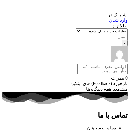
اک در
د شدن
ع از
رات
Feed) های اینلاین
ده همه دیدگاه ها
س با ما
پویا وب سپاهان