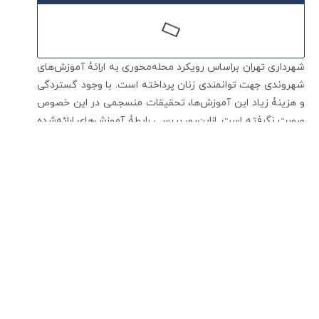
شهرداری تهران براساس رویکرد محله‌محوری به ارائۀ آموزش‌های
شهروندی جهت توانمندی زنان پرداخته است. با وجود گستردگی
و هزینۀ زیاد این آموزش‌ها، تحقیقات منسجمی در این خصوص
صورت نگرفته است. از‌این‌رو، بررسی رابطۀ آموزش‌های ارائه‌شده
بر سطح توانمندی زنان هدف اصلی این تحقیق است. روش
تحقیق پیمایشی و جامعۀ آماری 7000 نفر از زنان محلۀ جهاد
شهرداری منطقۀ 6 هستند. حجم نمونه 384 نفر (192 نفر از زنان
آموزش‌دیده و 192 نفر از زنان آموزش‌ندیده) است که با روش
نمونه‌گیری تصادفی و سهمیه‌ای انتخاب شده‌اند. تکنیک
جمع‌آوری اطلاعات پرسش‌نامه است که ضریب آلفای قابل
‌قبولی دارد. نتایج آزمون تی‌ مستقل نشان داد بین مشارکت،
آگاهی از مسائل بهداشتی، حقوق و وظایف شهروندی، و میزان
مهارت زندگی زنان آموزش‌دیده‌ و آموزش‌ندیده تفاوت معناداری
وجود دارد و زنان آموزش‌دیده وضعیت مطلوب‌تری دارند؛ اما
درخصوص رابطۀ بین آموزش‌های ارائه‌شده در حوزۀ سلامت و