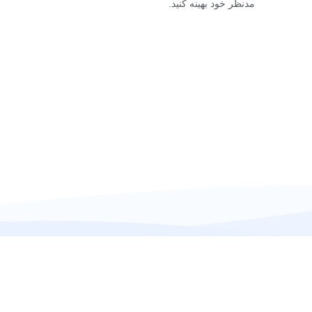
مدنظر خود بهینه کنید.
تماس با ما
پست الکترونیک
پست الکترونیک عمومی : aweb.ir
پویا وب سپاهان