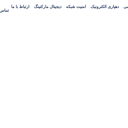
می
دهیاری الکترونیک
امنیت شبکه
دیجیتال مارکتینگ
ارتباط با ما
تماس : 757522