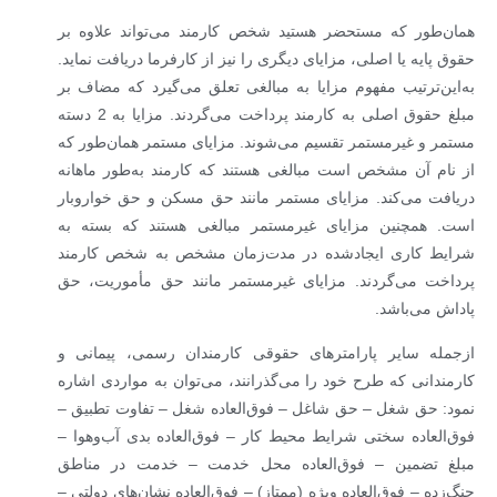
همان‌طور که مستحضر هستید شخص کارمند می‌تواند علاوه بر
حقوق پایه یا اصلی، مزایای دیگری را نیز از کارفرما دریافت نماید.
به‌این‌ترتیب مفهوم مزایا به مبالغی تعلق می‌گیرد که مضاف بر
مبلغ حقوق اصلی به کارمند پرداخت می‌گردند. مزایا به 2 دسته
مستمر و غیرمستمر تقسیم می‌شوند. مزایای مستمر همان‌طور که
از نام آن مشخص است مبالغی هستند که کارمند به‌طور ماهانه
دریافت می‌کند. مزایای مستمر مانند حق مسکن و حق خواروبار
است. همچنین مزایای غیرمستمر مبالغی هستند که بسته به
شرایط کاری ایجادشده در مدت‌زمان مشخص به شخص کارمند
پرداخت می‌گردند. مزایای غیرمستمر مانند حق مأموریت، حق
پاداش می‌باشد.
ازجمله سایر پارامترهای حقوقی کارمندان رسمی، پیمانی و
کارمندانی که طرح خود را می‌گذرانند، می‌توان به مواردی اشاره
نمود: حق شغل – حق شاغل – فوق‌العاده شغل – تفاوت تطبیق –
فوق‌العاده سختی شرایط محیط کار – فوق‌العاده بدی آب‌وهوا –
مبلغ تضمین – فوق‌العاده محل خدمت – خدمت در مناطق
جنگ‌زده – فوق‌العاده ویژه (ممتاز) – فوق‌العاده نشان‌های دولتی –